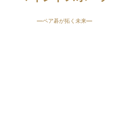
ペア碁が拓く未来