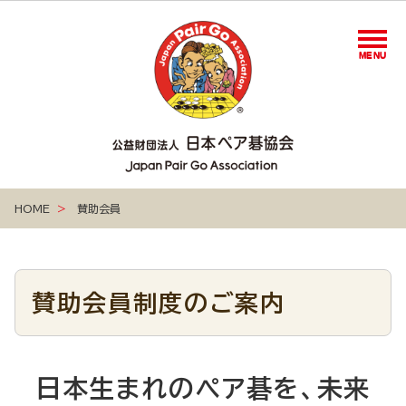
MENU
MENU
HOME
賛助会員
賛助会員制度のご案内
トップページ
日本生まれのペア碁を、未来